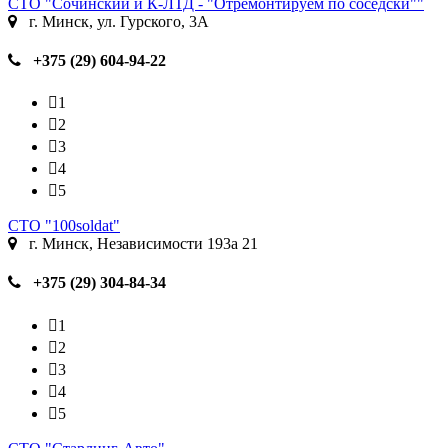
СТО "Сочинский и К-ЛТД - "Отремонтируем по соседски""
г. Минск, ул. Гурского, 3А
+375 (29) 604-94-22
1
2
3
4
5
СТО "100soldat"
г. Минск, Независимости 193а 21
+375 (29) 304-84-34
1
2
3
4
5