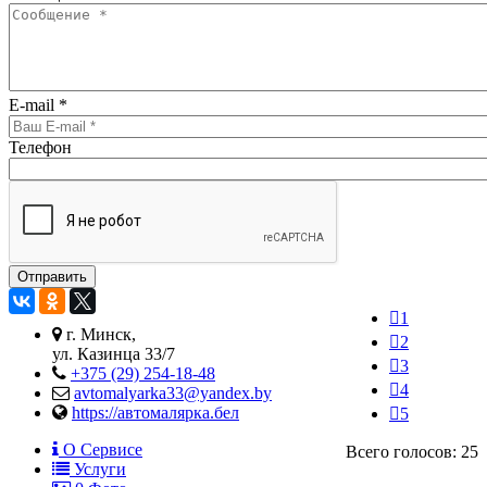
E-mail
*
Телефон
1
г. Минск,
2
ул. Казинца 33/7
3
+375 (29) 254-18-48
4
avtomalyarka33@yandex.by
https://автомалярка.бел
5
О Сервисе
Всего голосов: 25
Услуги