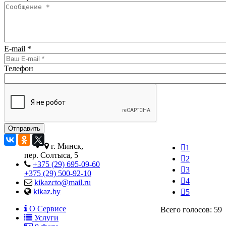
E-mail
*
Телефон
г. Минск,
1
пер. Солтыса, 5
2
+375 (29) 695-09-60
3
+375 (29) 500-92-10
4
kikazcto@mail.ru
kikaz.by
5
О Сервисе
Всего голосов: 59
Услуги