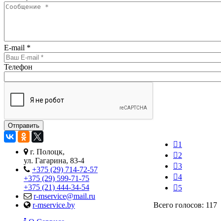
E-mail
*
Телефон
1
г. Полоцк,
2
ул. Гагарина, 83-4
3
+375 (29) 714-72-57
4
+375 (29) 599-71-75
+375 (21) 444-34-54
5
r-mservice@mail.ru
r-mservice.by
Всего голосов: 117