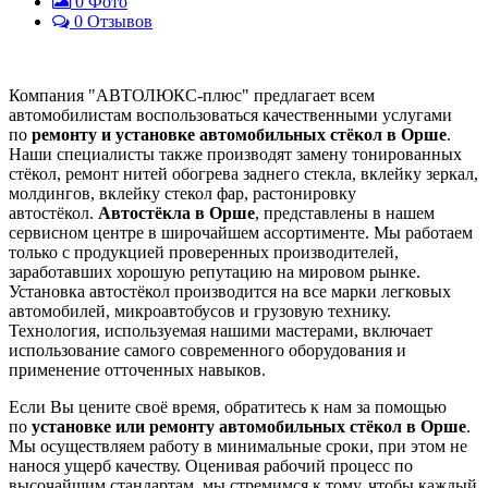
0
Фото
0 Отзывов
Компания "АВТОЛЮКС-плюс" предлагает всем
автомобилистам воспользоваться качественными услугами
по
ремонту и установке автомобильных стёкол в Орше
.
Наши специалисты также производят замену тонированных
стёкол, ремонт нитей обогрева заднего стекла, вклейку зеркал,
молдингов, вклейку стекол фар, растонировку
автостёкол.
Автостёкла в Орше
, представлены в нашем
сервисном центре в широчайшем ассортименте. Мы работаем
только с продукцией проверенных производителей,
заработавших хорошую репутацию на мировом рынке.
Установка автостёкол производится на все марки легковых
автомобилей, микроавтобусов и грузовую технику.
Технология, используемая нашими мастерами, включает
использование самого современного оборудования и
применение отточенных навыков.
Если Вы цените своё время, обратитесь к нам за помощью
по
установке или ремонту автомобильных стёкол в Орше
.
Мы осуществляем работу в минимальные сроки, при этом не
нанося ущерб качеству. Оценивая рабочий процесс по
высочайшим стандартам, мы стремимся к тому, чтобы каждый