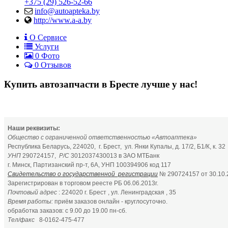
+375 (29) 526-52-66
info@autoapteka.by
http://www.a-a.by
О Сервисе
Услуги
0
Фото
0 Отзывов
Купить автозапчасти в Бресте лучше у нас!
Наши реквизиты:
Общество с ограниченной ответственностью «Автоаптека»
Республика Беларусь, 224020, г. Брест, ул. Янки Купалы, д. 17/2, Б1/К, к. 32
УНП
290724157,
Р/С
3012037430013 в ЗАО МТБанк
г. Минск, Партизанский пр-т, 6А, УНП 100394906 код 117
Свидетельство о государственной регистрации
№ 290724157 от 30.10.
Зарегистрирован в торговом реесте РБ 06.06.2013г.
Почтовый адрес
: 224020 г. Брест , ул. Ленинградская , 35
Время работы:
приём заказов онлайн - круглосуточно.
обработка заказов: с 9.00 до 19.00 пн-сб.
Тел/факс
8-0162-475-477