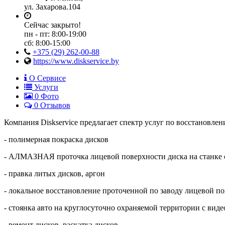
ул. Захарова.104
Сейчас закрыто!
пн - пт:
8:00-19:00
сб:
8:00-15:00
+375 (29) 262-00-88
https://www.diskservice.by
О Сервисе
Услуги
0
Фото
0 Отзывов
Компания Diskservice предлагает спектр услуг по восстановлен
- полимерная покраска дисков
- АЛМАЗНАЯ проточка лицевой поверхности диска на станке
- правка литых дисков, аргон
- локальное восстановление проточенной по заводу лицевой п
- стоянка авто на круглосуточно охраняемой территории с ви
- ремонт дисков, раскатка дисков