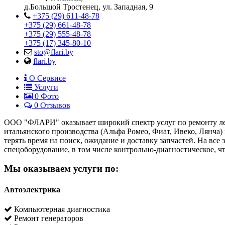
д.Большой Тростенец, ул. Западная, 9
+375 (29) 611-48-78
+375 (29) 661-48-78
+375 (29) 555-48-78
+375 (17) 345-80-10
sto@flari.by
flari.by
О Сервисе
Услуги
0
Фото
0 Отзывов
ООО "ФЛАРИ" оказывает широкий спектр услуг по ремонту ле
итальянского производства (Альфа Ромео, Фиат, Ивеко, Лянча)
терять время на поиск, ожидание и доставку запчастей. На все
спецоборудование, в том числе контрольно-диагностическое, 
Мы оказываем услуги по:
Автоэлектрика
Компьютерная диагностика
Ремонт генераторов