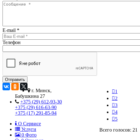
E-mail
*
Телефон
г. Минск,
1
Бабушкина 27
2
+375 (29) 612-93-30
3
+375 (29) 616-63-90
4
+375 (17) 291-85-94
5
О Сервисе
Услуги
Всего голосов: 21
0
Фото