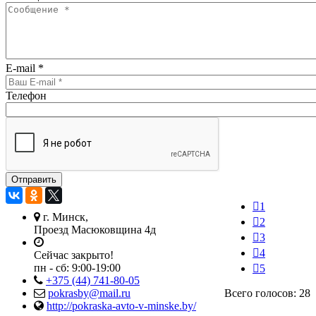
E-mail
*
Телефон
1
г. Минск,
2
Проезд Масюковщина 4д
3
4
Сейчас закрыто!
пн - сб:
9:00-19:00
5
+375 (44) 741-80-05
pokrasby@mail.ru
Всего голосов: 28
http://pokraska-avto-v-minske.by/