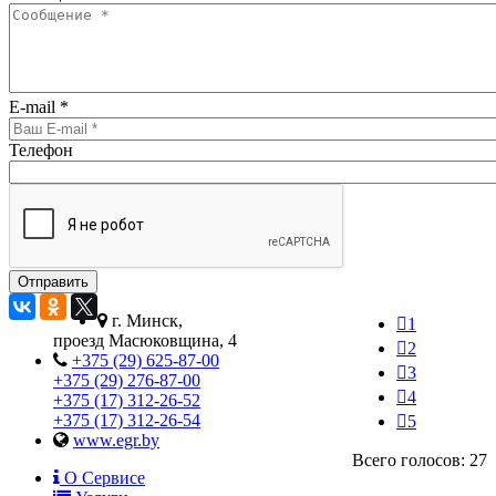
E-mail
*
Телефон
г. Минск,
1
проезд Масюковщина, 4
2
+375 (29) 625-87-00
3
+375 (29) 276-87-00
4
+375 (17) 312-26-52
+375 (17) 312-26-54
5
www.egr.by
Всего голосов: 27
О Сервисе